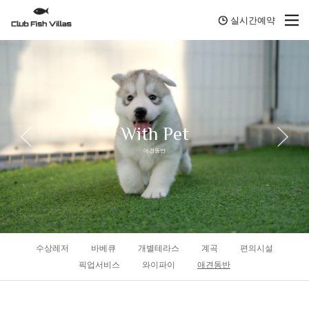
실시간예약
With Pet
애견동반
수상레저
바베큐
개별테라스
계곡
편의시설
픽업서비스
와이파이
애견동반